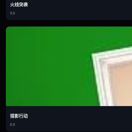
火线突袭
9.6
猎影行动
8.8